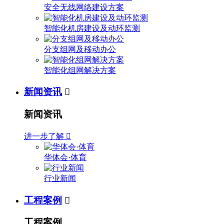
安全无线网络建设方案
智能化机房建设及动环监测
分支组网及移动办公
智能化组网解决方案
新闻资讯

新闻资讯
进一步了解

华体会·体育
行业新闻
工程案例

工程案例