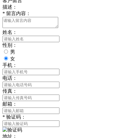
客户留言
描述：
*
留言内容：
姓名：
性别：
男
女
手机：
电话：
传真：
邮箱：
*
验证码：
地址：