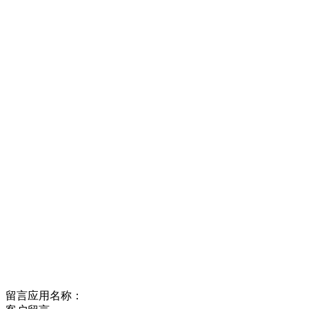
留言应用名称：