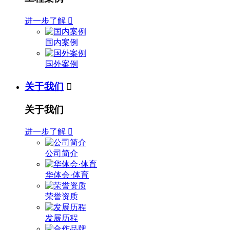
进一步了解

国内案例
国外案例
关于我们

关于我们
进一步了解

公司简介
华体会·体育
荣誉资质
发展历程