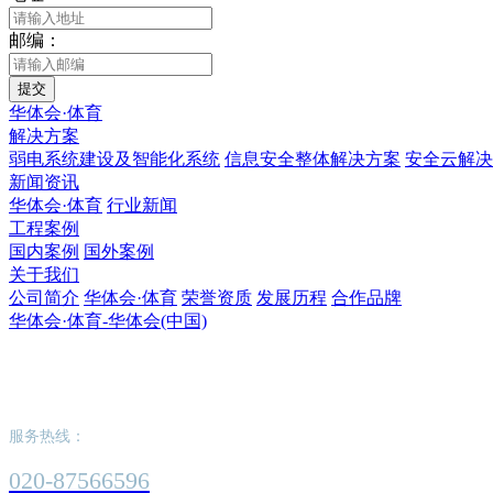
邮编：
提交
华体会·体育
解决方案
弱电系统建设及智能化系统
信息安全整体解决方案
安全云解决
新闻资讯
华体会·体育
行业新闻
工程案例
国内案例
国外案例
关于我们
公司简介
华体会·体育
荣誉资质
发展历程
合作品牌
华体会·体育-华体会(中国)
华体会·体育-华体会(中国)
服务热线：
020-87566596