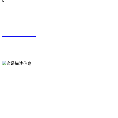

华体会·体育-华体会(中国)
服务热线：
020-87566596
地址：
广州市萝岗区科学城科学大道绿地中央广场E栋2716室